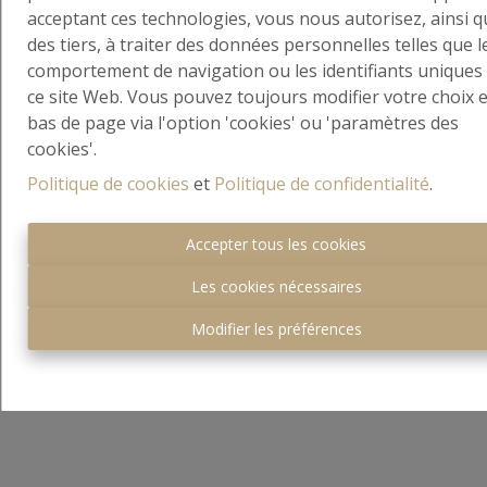
acceptant ces technologies, vous nous autorisez, ainsi q
Nous ne pouvions pas rêver d’une
des tiers, à traiter des données personnelles telles que l
meilleure expérience ! La maison a
comportement de navigation ou les identifiants uniques
été vendue en moins de deux
ce site Web. Vous pouvez toujours modifier votre choix 
semaines, et à un prix encore
bas de page via l'option 'cookies' ou 'paramètres des
supérieur à nos attentes. Dès le
cookies'.
premier contact, Taylor s’est montré
Politique de cookies
et
Politique de confidentialité
.
extrêmement réactif, professionnel
et toujours disponible.
Carmela C.
Accepter tous les cookies
Les cookies nécessaires
5
Modifier les préférences